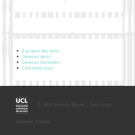
À propos des Amis
Devenez Amis !
Devenez bénévole !
Contactez-nous
© 2026 Amis du Musée L Tous droits
réservés.
Crédits